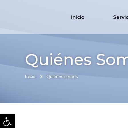
Inicio
Servi
Quiénes So
Inicio
Quiénes somos
Abrir barra de herramienta