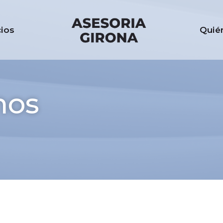
cios
Quié
mos
s