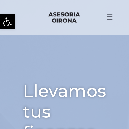
Abrir barra de herramienta
Llevamos
tus