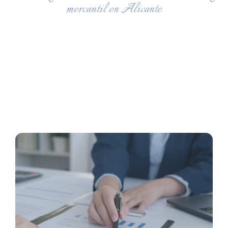
mercantil en Alicante
ASESORÍA FISCAL
Gestión de nóminas, contratos y prevención de riesgos
laborales, asegurando el cumplimiento legal y
bienestar de los empleados.