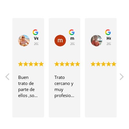
Veronica
manuel campillo
Héctor Man
2024-06-05
2024-04-29
2024-04-05
Buen 
Trato 
trato de 
cercano y 
parte de 
muy 
ellos ,son 
profesional
 
muy 
 desde 
b
profesionales.
hace 
s
años!
 