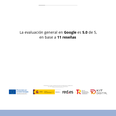
a
a
l
 
e
La evaluación general en
Google
es
5.0
de 5,
e
en base a
11 reseñas
q
l
a
A
L
 
c
r
d
p
t
d