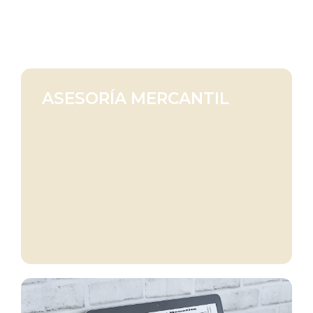
ASESORÍA MERCANTIL
de tu empresa.
legales para asegurar el correcto funcionamiento
Constitución de sociedades, licencias y trámites
ASESORÍA MERCANTIL