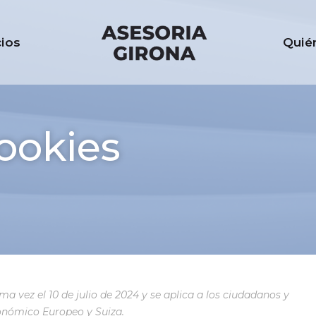
cios
Quié
Cookies
s
ma vez el 10 de julio de 2024 y se aplica a los ciudadanos y
onómico Europeo y Suiza.