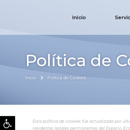
Inicio
Servi
Política de 
Inicio
Política de Cookies
Abrir barra de herramienta
Esta política de cookies fue actualizada por últi
residentes legales permanentes del Espacio Ec